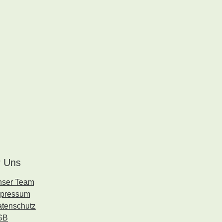
 Uns
nser Team
mpressum
tenschutz
GB