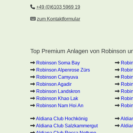
+49 (0)6103 5969 19
zum Kontaktformular
Top Premium Anlagen von Robinson un
Robinson Soma Bay
Robi
Robinson Alpenrose Zürs
Robin
Robinson Camyuva
Robin
Robinson Agadir
Robin
Robinson Landskron
Robin
Robinson Khao Lak
Robi
Robinson Nam Hoi An
Robin
Aldiana Club Hochkönig
Aldia
Aldiana Club Salzkammergut
Aldia
Aldiana Club Rocca Nettuno