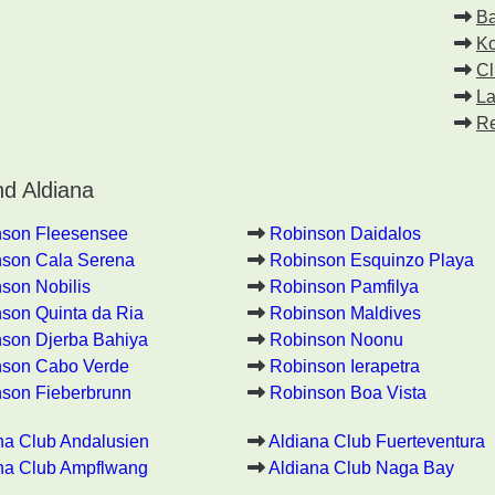
Ba
Ko
Cl
La
Re
d Aldiana
nson Fleesensee
Robinson Daidalos
son Cala Serena
Robinson Esquinzo Playa
son Nobilis
Robinson Pamfilya
son Quinta da Ria
Robinson Maldives
son Djerba Bahiya
Robinson Noonu
nson Cabo Verde
Robinson Ierapetra
son Fieberbrunn
Robinson Boa Vista
na Club Andalusien
Aldiana Club Fuerteventura
na Club Ampflwang
Aldiana Club Naga Bay