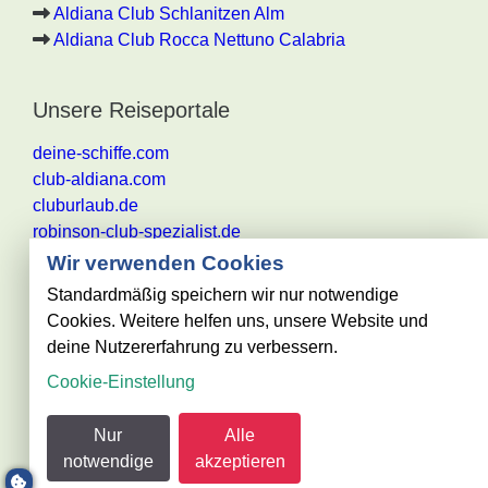
Aldiana Club Schlanitzen Alm
Aldiana Club Rocca Nettuno Calabria
Unsere Reiseportale
deine-schiffe.com
club-aldiana.com
cluburlaub.de
robinson-club-spezialist.de
Wir verwenden Cookies
Standardmäßig speichern wir nur notwendige
Cookies. Weitere helfen uns, unsere Website und
Alle Angaben ohne Gewähr. Es gelten die aktuellen
deine Nutzererfahrung zu verbessern.
Reisebestimmungen des jeweiligen
Cookie-Einstellung
Reiseveranstalters
@ club-urlaub.de - powered by Reisezentrum Becker
Nur
Alle
GmbH
notwendige
akzeptieren