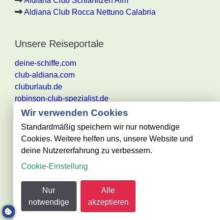
Aldiana Club Schlanitzen Alm
Aldiana Club Rocca Nettuno Calabria
Unsere Reiseportale
deine-schiffe.com
club-aldiana.com
cluburlaub.de
robinson-club-spezialist.de
Wir verwenden Cookies
Standardmäßig speichern wir nur notwendige
Cookies. Weitere helfen uns, unsere Website und
Alle Angaben ohne Gewähr. Es gelten die aktuellen
deine Nutzererfahrung zu verbessern.
Reisebestimmungen des jeweiligen
Cookie-Einstellung
Reiseveranstalters
@ club-urlaub.de - powered by Reisezentrum Becker
Nur
Alle
GmbH
notwendige
akzeptieren