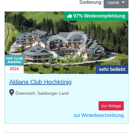
Sortierung:
name
97% Weiterempfehlung
sehr beliebt
Aldiana Club Hochkönig
Österreich, Salzburger Land
zur Anlage
zur Winterbeschreibung