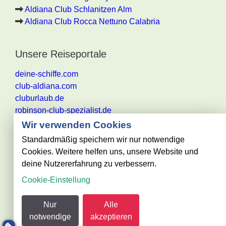
Aldiana Club Schlanitzen Alm
Aldiana Club Rocca Nettuno Calabria
Unsere Reiseportale
deine-schiffe.com
club-aldiana.com
cluburlaub.de
robinson-club-spezialist.de
Wir verwenden Cookies
Standardmäßig speichern wir nur notwendige
Cookies. Weitere helfen uns, unsere Website und
Alle Angaben ohne Gewähr. Es gelten die aktuellen
deine Nutzererfahrung zu verbessern.
Reisebestimmungen des jeweiligen
Cookie-Einstellung
Reiseveranstalters
@ club-urlaub.de - powered by Reisezentrum Becker
Nur
Alle
GmbH
notwendige
akzeptieren