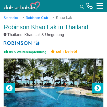
Toggle
Khao Lak
Startseite
Robinson Club
Robinson Khao Lak in Thailand
Thailand, Khao Lak & Umgebung
sehr beliebt
94% Weiterempfehlung