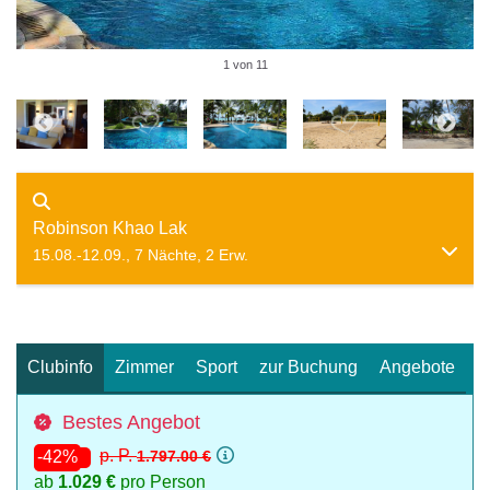
1 von 11
Robinson Khao Lak
15.08.-12.09., 7 Nächte, 2 Erw.
Clubinfo
Zimmer
Sport
zur Buchung
Angebote
Bestes Angebot
p. P.
1.797.00 €
-42%
ab
1.029 €
pro Person