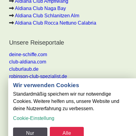
Aldiana Club Ampflwang
Aldiana Club Naga Bay
Aldiana Club Schlanitzen Alm
Aldiana Club Rocca Nettuno Calabria
Unsere Reiseportale
deine-schiffe.com
club-aldiana.com
cluburlaub.de
robinson-club-spezialist.de
Wir verwenden Cookies
Standardmäßig speichern wir nur notwendige
Cookies. Weitere helfen uns, unsere Website und
Alle Angaben ohne Gewähr. Es gelten die aktuellen
deine Nutzererfahrung zu verbessern.
Reisebestimmungen des jeweiligen
Cookie-Einstellung
Reiseveranstalters
@ club-urlaub.de - powered by Reisezentrum Becker
Nur
Alle