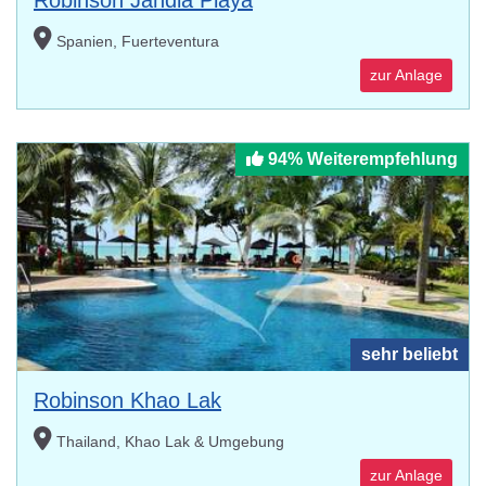
Robinson Jandia Playa
Spanien, Fuerteventura
zur Anlage
94% Weiterempfehlung
sehr beliebt
Robinson Khao Lak
Thailand, Khao Lak & Umgebung
zur Anlage