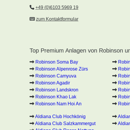
+49 (0)6103 5969 19
zum Kontaktformular
Top Premium Anlagen von Robinson un
Robinson Soma Bay
Robi
Robinson Alpenrose Zürs
Robin
Robinson Camyuva
Robin
Robinson Agadir
Robin
Robinson Landskron
Robin
Robinson Khao Lak
Robi
Robinson Nam Hoi An
Robin
Aldiana Club Hochkönig
Aldia
Aldiana Club Salzkammergut
Aldia