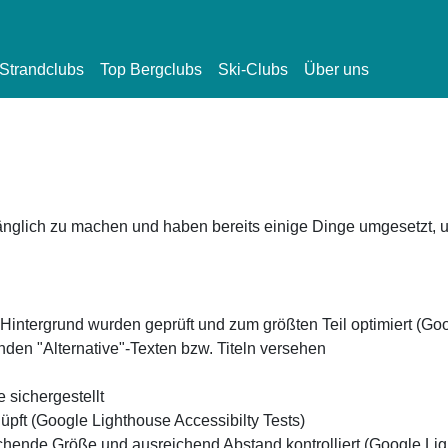
Strandclubs
Top Bergclubs
Ski-Clubs
Über uns
änglich zu machen und haben bereits einige Dinge umgesetzt, um
 Hintergrund wurden geprüft und zum größten Teil optimiert (Goo
den "Alternative"-Texten bzw. Titeln versehen
 sichergestellt
pft (Google Lighthouse Accessibilty Tests)
hende Größe und ausreichend Abstand kontrolliert (Google Ligh