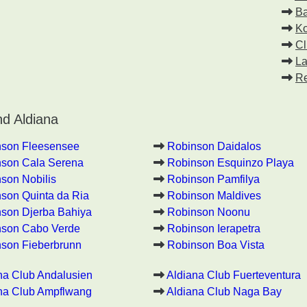
Ba
Ko
Cl
La
Re
d Aldiana
nson Fleesensee
Robinson Daidalos
son Cala Serena
Robinson Esquinzo Playa
son Nobilis
Robinson Pamfilya
son Quinta da Ria
Robinson Maldives
son Djerba Bahiya
Robinson Noonu
nson Cabo Verde
Robinson Ierapetra
son Fieberbrunn
Robinson Boa Vista
na Club Andalusien
Aldiana Club Fuerteventura
na Club Ampflwang
Aldiana Club Naga Bay