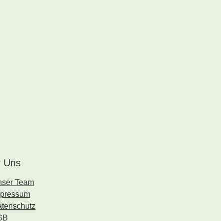
 Uns
nser Team
mpressum
tenschutz
GB