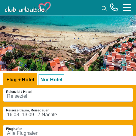
Toggle
Flug + Hotel
Nur Hotel
Reiseziel / Hotel
Reisezeitraum, Reisedauer
Flughafen