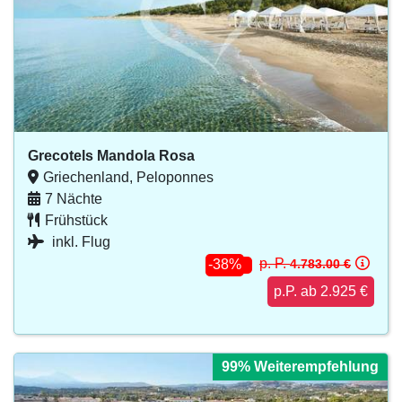
Grecotels Mandola Rosa
Griechenland, Peloponnes
7 Nächte
Frühstück
inkl. Flug
p. P.
4.783.00 €
-38%
p.P. ab 2.925 €
99% Weiterempfehlung