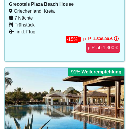
Grecotels Plaza Beach House
Griechenland, Kreta
7 Nächte
Frühstück
inkl. Flug
p. P.
1.538.00 €
-15%
p.P. ab 1.300 €
91% Weiterempfehlung