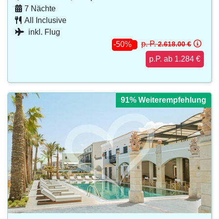
7 Nächte
All Inclusive
inkl. Flug
p. P.
2.618.00 €
-50%
p.P. ab 1.284 €
91% Weiterempfehlung