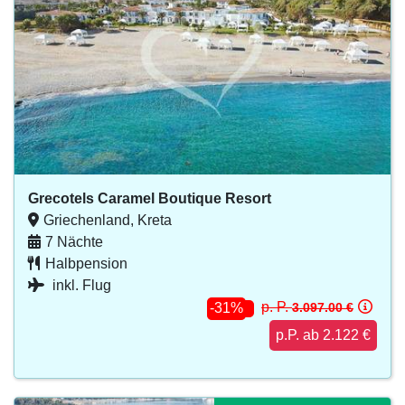
Grecotels Caramel Boutique Resort
Griechenland, Kreta
7 Nächte
Halbpension
inkl. Flug
p. P.
3.097.00 €
-31%
p.P. ab 2.122 €