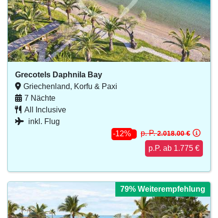
Grecotels Daphnila Bay
Griechenland, Korfu & Paxi
7 Nächte
All Inclusive
inkl. Flug
p. P.
2.018.00 €
-12%
p.P. ab 1.775 €
79% Weiterempfehlung