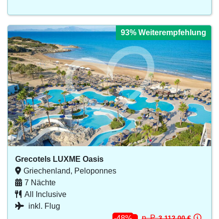
93% Weiterempfehlung
Grecotels LUXME Oasis
Griechenland, Peloponnes
7 Nächte
All Inclusive
inkl. Flug
p. P.
3.112.00 €
-48%