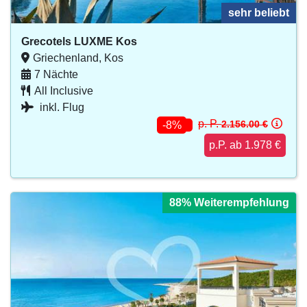
sehr beliebt
Grecotels LUXME Kos
Griechenland, Kos
7 Nächte
All Inclusive
inkl. Flug
p. P.
2.156.00 €
-8%
p.P. ab 1.978 €
88% Weiterempfehlung