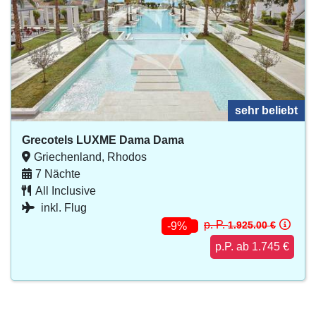
sehr beliebt
Grecotels LUXME Dama Dama
Griechenland, Rhodos
7 Nächte
All Inclusive
inkl. Flug
p. P.
1.925.00 €
-9%
p.P. ab 1.745 €