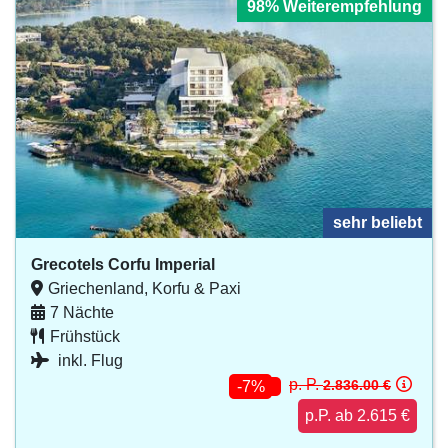
98% Weiterempfehlung
sehr beliebt
Grecotels Corfu Imperial
Griechenland, Korfu & Paxi
7 Nächte
Frühstück
inkl. Flug
p. P.
2.836.00 €
-7%
p.P. ab 2.615 €