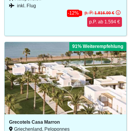
inkl. Flug
p. P.
1.816.00 €
-12%
p.P. ab 1.594 €
91% Weiterempfehlung
Grecotels Casa Marron
Griechenland, Peloponnes