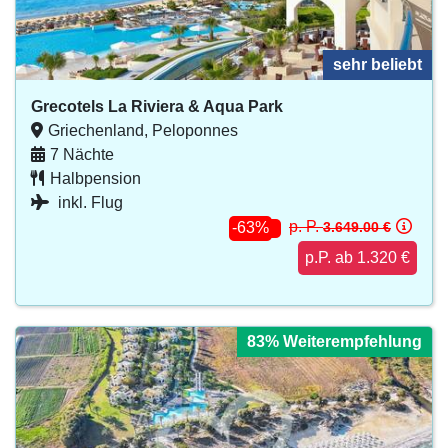
sehr beliebt
Grecotels La Riviera & Aqua Park
Griechenland, Peloponnes
7 Nächte
Halbpension
inkl. Flug
p. P.
3.649.00 €
-63%
p.P. ab 1.320 €
83% Weiterempfehlung