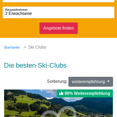
Reiseteilnehmer
2 Erwachsene
2 Erwachsene
Angebote finden
Ski Clubs
Startseite
Die besten Ski-Clubs
Sortierung:
weiterempfehlung
98% Weiterempfehlung