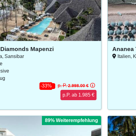
 Diamonds Mapenzi
Ananea 
a, Sansibar
Italien, 
e
usive
lug
p. P.
2.998.00 €
-33%
p.P. ab 1.985 €
89% Weiterempfehlung