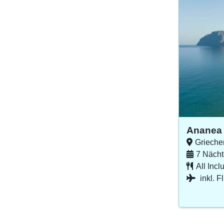
Ananea 
Grieche
7 Nächt
All Incl
inkl. F