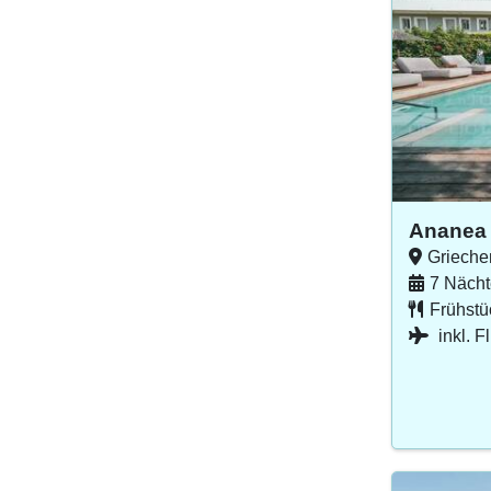
Ananea 
Grieche
7 Nächt
Frühstü
inkl. F