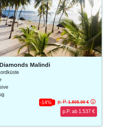
Diamonds Malindi
Nordküste
e
usive
lug
p. P.
1.805.00 €
-14%
p.P. ab 1.537 €