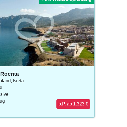
Rocrita
nland, Kreta
e
usive
lug
p.P. ab 1.323 €