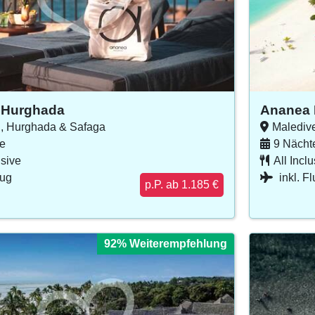
 Hurghada
Ananea 
, Hurghada & Safaga
Malediv
e
9 Nächt
usive
All Incl
lug
inkl. F
p.P. ab 1.185 €
92% Weiterempfehlung