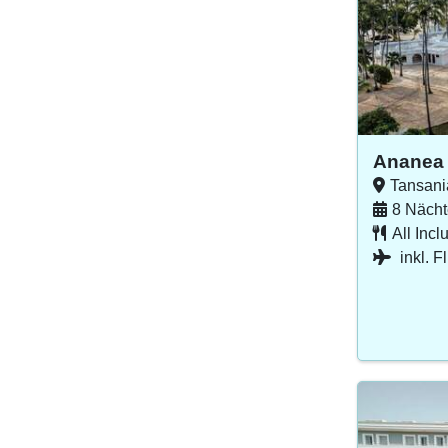
Ananea
Tansani
8 Nächt
All Incl
inkl. F