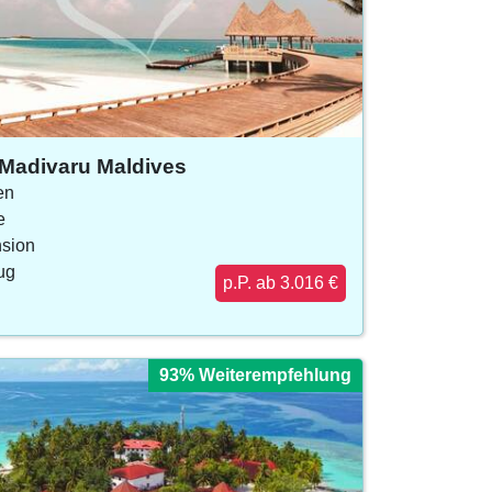
Madivaru Maldives
en
e
sion
lug
p.P. ab 3.016 €
93% Weiterempfehlung