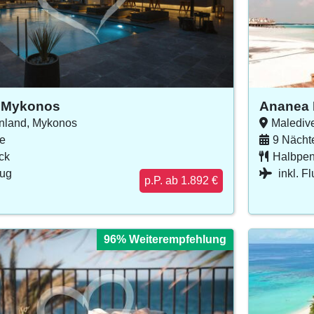
 Mykonos
Ananea 
nland, Mykonos
Malediv
e
9 Nächt
ck
Halbpen
lug
inkl. F
p.P. ab 1.892 €
96% Weiterempfehlung