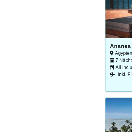
Ananea
Ägypten
7 Nächt
All Incl
inkl. F