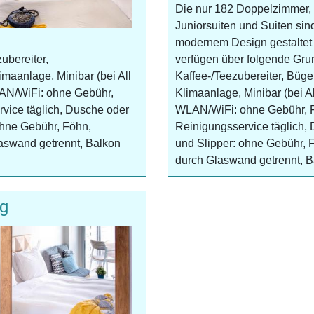
Die nur 182 Doppelzimmer,
Juniorsuiten und Suiten sind
modernem Design gestaltet
ubereiter,
verfügen über folgende Gru
maanlage, Minibar (bei All
Kaffee-/Teezubereiter, Büge
WLAN/WiFi: ohne Gebühr,
Klimaanlage, Minibar (bei Al
rvice täglich, Dusche oder
WLAN/WiFi: ohne Gebühr, Fe
hne Gebühr, Föhn,
Reinigungsservice täglich
aswand getrennt, Balkon
und Slipper: ohne Gebühr, 
durch Glaswand getrennt, Ba
ng