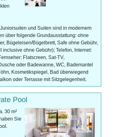
ekten
Juniorsuiten und Suiten sind in modernem
gen über folgende Grundausstattung: ohne
er, Bügeleisen/Bügelbrett, Safe ohne Gebühr,
l inclusive ohne Gebühr); Telefon, Internet:
rnseher: Flatscreen, Sat-TV,
, Dusche oder Badewanne, WC, Bademantel
Föhn, Kosmetikspiegel, Bad überwiegend
lkon oder Terrasse mit Sitzgelegenheit.
ate Pool
a. 30 m²
 haben Sie
ool.