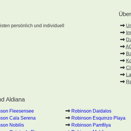
Über
sten persönlich und individuell
U
I
Da
A
Ba
Ko
Cl
La
Re
d Aldiana
nson Fleesensee
Robinson Daidalos
son Cala Serena
Robinson Esquinzo Playa
son Nobilis
Robinson Pamfilya