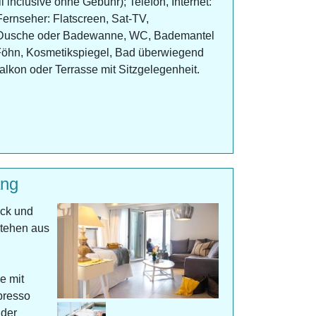
l inclusive ohne Gebühr); Telefon, Internet:
rnseher: Flatscreen, Sat-TV,
, Dusche oder Badewanne, WC, Bademantel
Föhn, Kosmetikspiegel, Bad überwiegend
lkon oder Terrasse mit Sitzgelegenheit.
ang
ick und
stehen aus
e mit
presso
 der