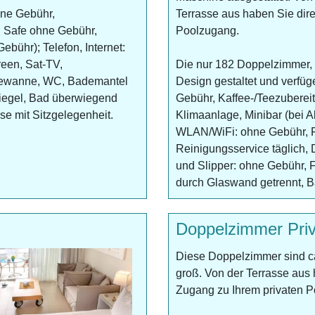
hne Gebühr,
Terrasse aus haben Sie dir
, Safe ohne Gebühr,
Poolzugang.
ebühr); Telefon, Internet:
een, Sat-TV,
Die nur 182 Doppelzimmer, 
adewanne, WC, Bademantel
Design gestaltet und verfü
iegel, Bad überwiegend
Gebühr, Kaffee-/Teezubereit
se mit Sitzgelegenheit.
Klimaanlage, Minibar (bei Al
WLAN/WiFi: ohne Gebühr, Fe
Reinigungsservice täglich
und Slipper: ohne Gebühr, 
durch Glaswand getrennt, Ba
Doppelzimmer Priv
Diese Doppelzimmer sind c
groß. Von der Terrasse aus
Zugang zu Ihrem privaten P