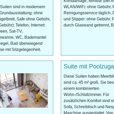
Klimaanlage, Minibar (bei Al
 Suiten sind in modernem
WLAN/WiFi: ohne Gebühr, Fe
 Grundausstattung: ohne
Reinigungsservice täglich
ügelbrett, Safe ohne Gebühr,
und Slipper: ohne Gebühr, 
ebühr); Telefon, Internet:
durch Glaswand getrennt, Ba
een, Sat-TV,
adewanne, WC, Bademantel
iegel, Bad überwiegend
se mit Sitzgelegenheit.
Suite mit Poolzug
Diese Suiten haben Meerbl
sind ca. 45 m² groß. Sie be
einem kombinierten
Wohn-/Schlafzimmer. Für
zusätzlichen Komfort sind si
Sofa, Schreibtisch und Nes
Maschine ausgestattet. Von