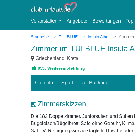
Veranstalter
Angebote
Bewertungen
Top 
Zimmer
Startseite
TUI BLUE
Insula Alba
Zimmer im TUI BLUE Insula A
Griechenland, Kreta
83% Weiterempfehlung
Clubinfo
Sport
zur Buchung
Zimmerskizzen
Die 182 Doppelzimmer, Juniorsuiten und Suiten b
Bügeleisen/Bügelbrett, Safe ohne Gebühr, Klimaan
Sat-TV, Reinigungsservice täglich, Dusche ode