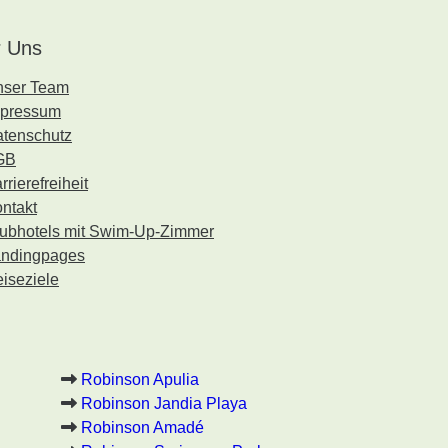
 Uns
nser Team
mpressum
tenschutz
GB
rrierefreiheit
ntakt
ubhotels mit Swim-Up-Zimmer
ndingpages
iseziele
Robinson Apulia
Robinson Jandia Playa
Robinson Amadé