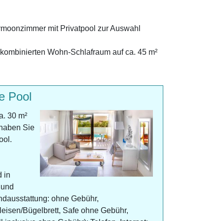
eymoonzimmer mit Privatpool zur Auswahl
en kombinierten Wohn-Schlafraum auf ca. 45 m²
e Pool
a. 30 m²
 haben Sie
ool.
 in
 und
ndausstattung: ohne Gebühr,
leisen/Bügelbrett, Safe ohne Gebühr,