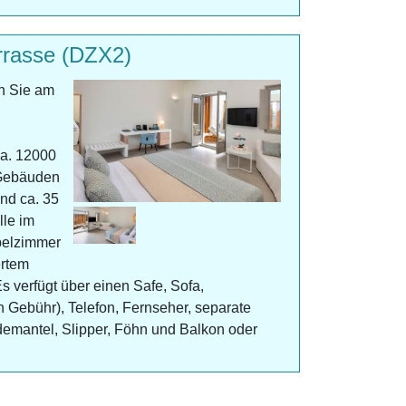
rrasse (DZX2)
n Sie am
ca. 12000
 Gebäuden
ind ca. 35
lle im
pelzimmer
ertem
 verfügt über einen Safe, Sofa,
n Gebühr), Telefon, Fernseher, separate
emantel, Slipper, Föhn und Balkon oder