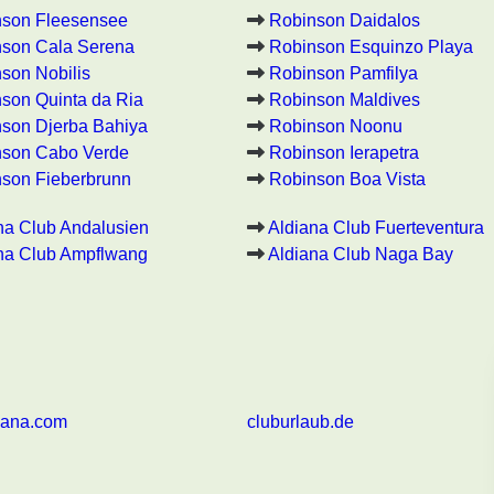
nson Fleesensee
Robinson Daidalos
son Cala Serena
Robinson Esquinzo Playa
son Nobilis
Robinson Pamfilya
son Quinta da Ria
Robinson Maldives
son Djerba Bahiya
Robinson Noonu
nson Cabo Verde
Robinson Ierapetra
son Fieberbrunn
Robinson Boa Vista
na Club Andalusien
Aldiana Club Fuerteventura
na Club Ampflwang
Aldiana Club Naga Bay
iana.com
cluburlaub.de