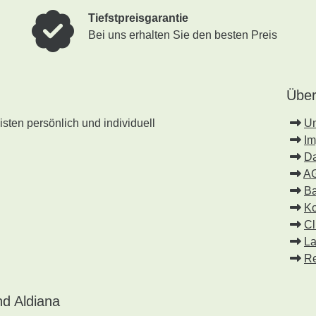
Tiefstpreisgarantie
Bei uns erhalten Sie den besten Preis
Über
sten persönlich und individuell
U
I
Da
A
Ba
Ko
Cl
La
Re
d Aldiana