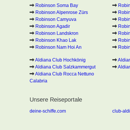
Robinson Soma Bay
Robi
Robinson Alpenrose Zürs
Robin
Robinson Camyuva
Robin
Robinson Agadir
Robin
Robinson Landskron
Robin
Robinson Khao Lak
Robi
Robinson Nam Hoi An
Robin
Aldiana Club Hochkönig
Aldia
Aldiana Club Salzkammergut
Aldia
Aldiana Club Rocca Nettuno
Calabria
Unsere Reiseportale
deine-schiffe.com
club-ald