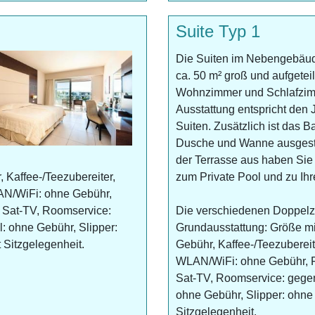
Suite Typ 1
Die Suiten im Nebengebäud
ca. 50 m² groß und aufgeteil
Wohnzimmer und Schlafzim
Ausstattung entspricht den 
Suiten. Zusätzlich ist das B
Dusche und Wanne ausgesta
der Terrasse aus haben Si
 Kaffee-/Teezubereiter,
zum Private Pool und zu Ihr
LAN/WiFi: ohne Gebühr,
 Sat-TV, Roomservice:
Die verschiedenen Doppelz
 ohne Gebühr, Slipper:
Grundausstattung: Größe mi
 Sitzgelegenheit.
Gebühr, Kaffee-/Teezubereite
WLAN/WiFi: ohne Gebühr, F
Sat-TV, Roomservice: geg
ohne Gebühr, Slipper: ohne
Sitzgelegenheit.