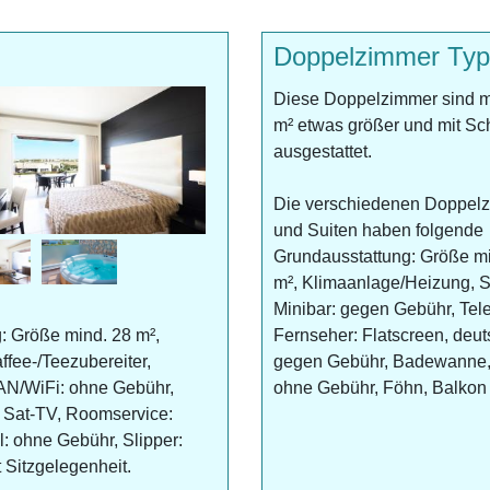
Doppelzimmer Typ
Diese Doppelzimmer sind mi
m² etwas größer und mit Sc
ausgestattet.
Die verschiedenen Doppel
und Suiten haben folgende
Grundausstattung: Größe m
m², Klimaanlage/Heizung, Sa
Minibar: gegen Gebühr, Tel
: Größe mind. 28 m²,
Fernseher: Flatscreen, deu
fee-/Teezubereiter,
gegen Gebühr, Badewanne, 
LAN/WiFi: ohne Gebühr,
ohne Gebühr, Föhn, Balkon o
 Sat-TV, Roomservice:
 ohne Gebühr, Slipper:
 Sitzgelegenheit.