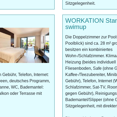
Sitzgelegenheit.
WORKATION Standa
swimup
Die Doppelzimmer zur Pools
Poolblick) sind ca. 28 m² g
besitzen ein kombiniertes
Wohn-/Schlafzimmer. Klima
Heizung (beides individuell 
Fliesenboden, Safe (ohne G
 Gebühr, Telefon, Internet:
Kaffee-/Teezubereiter, Mini
reen, deutsches Programm,
Gebühr), Telefon, Internet
anne, WC, Bademantel:
Schlafzimmer, Sat-TV, Rooms
lkon oder Terrasse mit
gegen Gebühr), Reinigung
Bademantel/Slipper (ohne Ge
Sitzgelegenheit, mit direkt