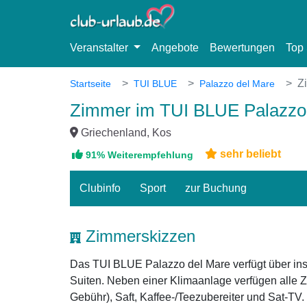
Veranstalter
Angebote
Bewertungen
Top 
Z
Startseite
TUI BLUE
Palazzo del Mare
Zimmer im TUI BLUE Palazzo
Griechenland, Kos
sehr beliebt
91% Weiterempfehlung
Clubinfo
Sport
zur Buchung
Zimmerskizzen
Das TUI BLUE Palazzo del Mare verfügt über insg
Suiten. Neben einer Klimaanlage verfügen alle
Gebühr), Saft, Kaffee-/Teezubereiter und Sat-TV