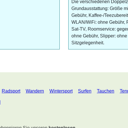
Die verschiedenen Doppelz
Grundausstattung: Größe mi
Gebühr, Kaffee-/Teezubereite
WLAN/WiFi: ohne Gebühr, F
Sat-TV, Roomservice: geg
ohne Gebühr, Slipper: ohne
Sitzgelegenheit.
Radsport
Wandern
Wintersport
Surfen
Tauchen
Ten
d
 abonnieren Sie unseren
kostenlosen