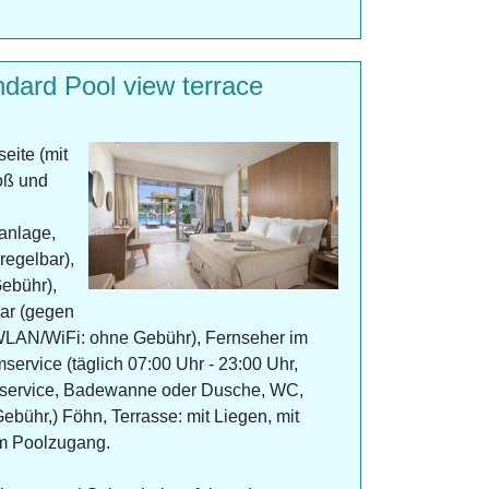
rd Pool view terrace
eite (mit
roß und
anlage,
regelbar),
ebühr),
bar (gegen
 (WLAN/WiFi: ohne Gebühr), Fernseher im
ervice (täglich 07:00 Uhr - 23:00 Uhr,
sservice, Badewanne oder Dusche, WC,
bühr,) Föhn, Terrasse: mit Liegen, mit
em Poolzugang.