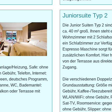
Juniorsuite Typ 2
Die Junior Suiten Typ 2 sin
ca. 40 m² groß. Ihnen steht 
Wohnzimmer mit 2 Schlafso
ein Schlafzimmer zur Verfü
Espresso Maschine sorgt fü
zusätzlichen Komfort. Hier 
von der Terrasse aus direkt
anlage/Heizung, Safe: ohne
Zugang.
 Gebühr, Telefon, Internet:
reen, deutsches Programm,
Die verschiedenen Doppelz
anne, WC, Bademantel:
Grundausstattung: Größe mi
lkon oder Terrasse mit
Gebühr, Kaffee-/Teezubereite
WLAN/WiFi: ohne Gebühr, F
Sat-TV, Roomservice: geg
ohne Gebühr, Slipper: ohne