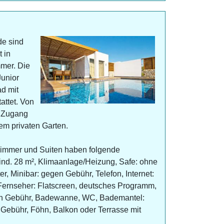
e sind
t in
mer. Die
Junior
ad mit
ttet. Von
e Zugang
em privaten Garten.
immer und Suiten haben folgende
nd. 28 m², Klimaanlage/Heizung, Safe: ohne
r, Minibar: gegen Gebühr, Telefon, Internet:
ernseher: Flatscreen, deutsches Programm,
en Gebühr, Badewanne, WC, Bademantel:
 Gebühr, Föhn, Balkon oder Terrasse mit