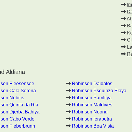
I
Da
A
Ba
Ko
Cl
La
Re
d Aldiana
nson Fleesensee
Robinson Daidalos
son Cala Serena
Robinson Esquinzo Playa
son Nobilis
Robinson Pamfilya
son Quinta da Ria
Robinson Maldives
son Djerba Bahiya
Robinson Noonu
nson Cabo Verde
Robinson Ierapetra
son Fieberbrunn
Robinson Boa Vista