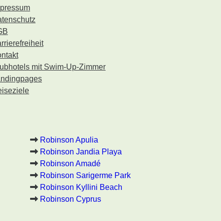
mpressum
tenschutz
GB
rrierefreiheit
ntakt
ubhotels mit Swim-Up-Zimmer
ndingpages
iseziele
Robinson Apulia
Robinson Jandia Playa
Robinson Amadé
Robinson Sarigerme Park
Robinson Kyllini Beach
Robinson Cyprus