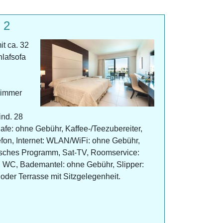
 2
t ca. 32
hlafsofa
zimmer
ind. 28
fe: ohne Gebühr, Kaffee-/Teezubereiter,
efon, Internet: WLAN/WiFi: ohne Gebühr,
tsches Programm, Sat-TV, Roomservice:
WC, Bademantel: ohne Gebühr, Slipper:
der Terrasse mit Sitzgelegenheit.