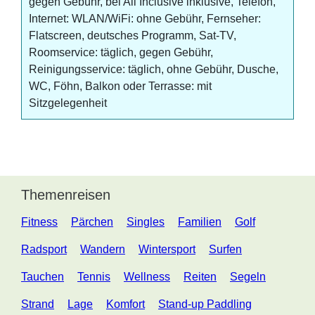
gegen Gebühr, bei All Inclusive inklusive, Telefon,
Internet: WLAN/WiFi: ohne Gebühr, Fernseher:
Flatscreen, deutsches Programm, Sat-TV,
Roomservice: täglich, gegen Gebühr,
Reinigungsservice: täglich, ohne Gebühr, Dusche,
WC, Föhn, Balkon oder Terrasse: mit
Sitzgelegenheit
Themenreisen
Fitness
Pärchen
Singles
Familien
Golf
Radsport
Wandern
Wintersport
Surfen
Tauchen
Tennis
Wellness
Reiten
Segeln
Strand
Lage
Komfort
Stand-up Paddling