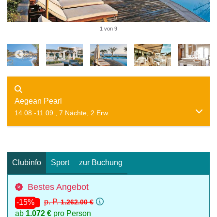
1 von 9
Aegean Pearl
14.08.-11.09., 7 Nächte, 2 Erw.
Clubinfo
Sport
zur Buchung
Bestes Angebot
p. P.
1.262.00 €
-15%
ab
1.072 €
pro Person