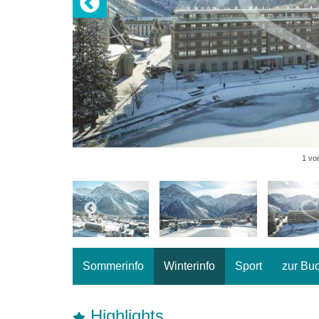
1 vo
Sommerinfo
Winterinfo
Sport
zur Bu
Highlights