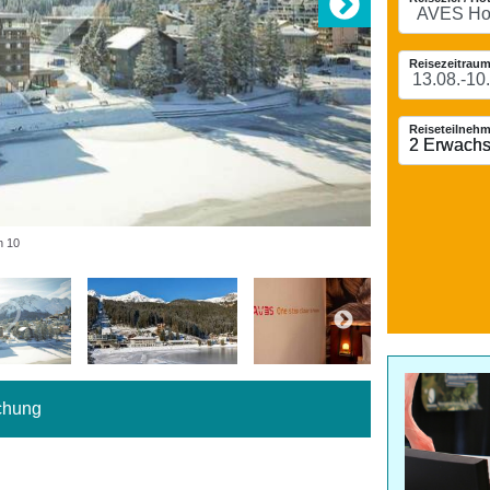
Reisezeitraum
Reiseteilnehm
2 Erwach
2 Erwach
n 10
chung