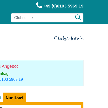
+49 (0)6103 5969 19
 Angebot
Anfrage
)6103 5969 19
l
Nur Hotel
tel