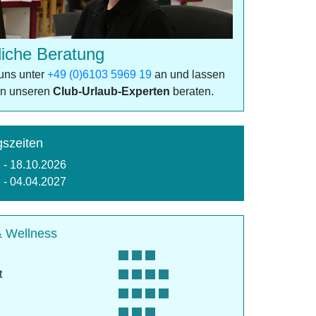
liche Beratung
uns unter
+49 (0)6103 5969 19
an und lassen
on unseren
Club-Urlaub-Experten
beraten.
szeiten
 - 18.10.2026
 - 04.04.2027
& Wellness
t