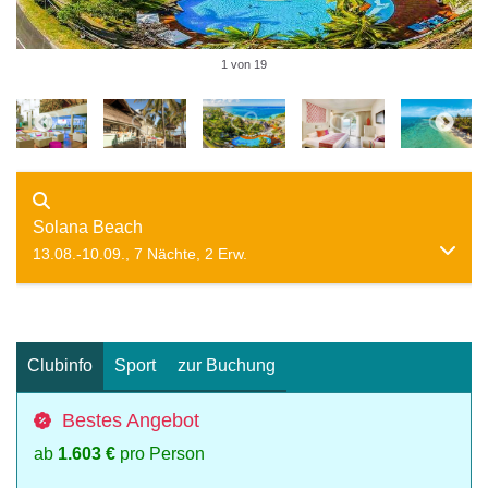
1 von 19
Solana Beach
13.08.-10.09., 7 Nächte, 2 Erw.
Clubinfo
Sport
zur Buchung
Bestes Angebot
ab
1.603 €
pro Person