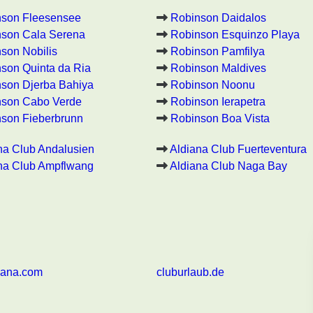
nson Fleesensee
Robinson Daidalos
son Cala Serena
Robinson Esquinzo Playa
son Nobilis
Robinson Pamfilya
son Quinta da Ria
Robinson Maldives
son Djerba Bahiya
Robinson Noonu
nson Cabo Verde
Robinson Ierapetra
son Fieberbrunn
Robinson Boa Vista
na Club Andalusien
Aldiana Club Fuerteventura
na Club Ampflwang
Aldiana Club Naga Bay
iana.com
cluburlaub.de