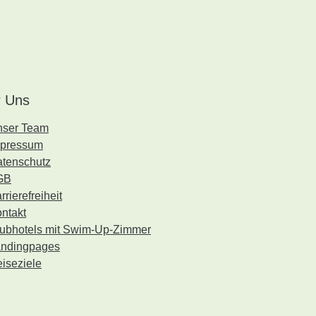
 Uns
nser Team
mpressum
tenschutz
GB
rrierefreiheit
ntakt
ubhotels mit Swim-Up-Zimmer
ndingpages
iseziele