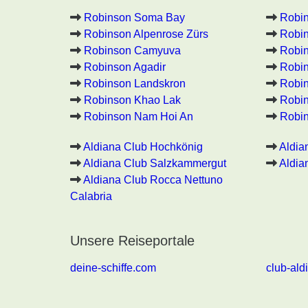
Robinson Soma Bay
Robi
Robinson Alpenrose Zürs
Robin
Robinson Camyuva
Robin
Robinson Agadir
Robin
Robinson Landskron
Robin
Robinson Khao Lak
Robi
Robinson Nam Hoi An
Robin
Aldiana Club Hochkönig
Aldia
Aldiana Club Salzkammergut
Aldia
Aldiana Club Rocca Nettuno
Calabria
Unsere Reiseportale
deine-schiffe.com
club-ald