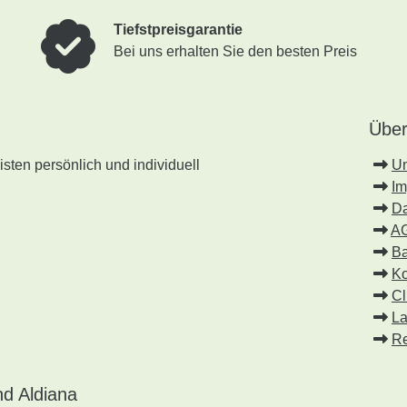
Tiefstpreisgarantie
Bei uns erhalten Sie den besten Preis
Über
sten persönlich und individuell
U
I
Da
A
Ba
Ko
Cl
La
Re
d Aldiana