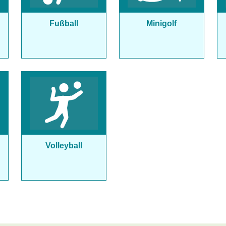
Fußball
Minigolf
Volleyball