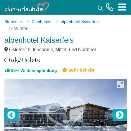
Toggle
Startseite
Clubhotels
alpenhotel Kaiserfels
Winter
alpenhotel Kaiserfels
Österreich, Innsbruck, Mittel- und Nordtirol
sehr beliebt
95% Weiterempfehlung