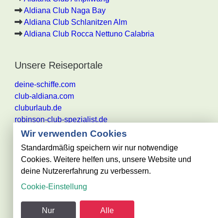
Aldiana Club Naga Bay
Aldiana Club Schlanitzen Alm
Aldiana Club Rocca Nettuno Calabria
Unsere Reiseportale
deine-schiffe.com
club-aldiana.com
cluburlaub.de
robinson-club-spezialist.de
Wir verwenden Cookies
Standardmäßig speichern wir nur notwendige
Cookies. Weitere helfen uns, unsere Website und
Alle Angaben ohne Gewähr. Es gelten die aktuellen
deine Nutzererfahrung zu verbessern.
Reisebestimmungen des jeweiligen
Cookie-Einstellung
Reiseveranstalters
@ club-urlaub.de - powered by Reisezentrum Becker
Nur
Alle