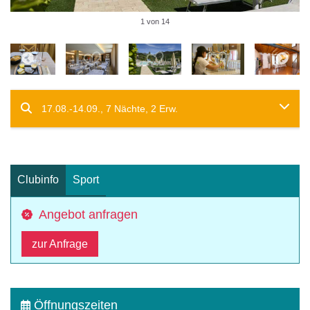
1 von 14
17.08.-14.09., 7 Nächte, 2 Erw.
Clubinfo
Sport
Angebot anfragen
zur Anfrage
Öffnungszeiten