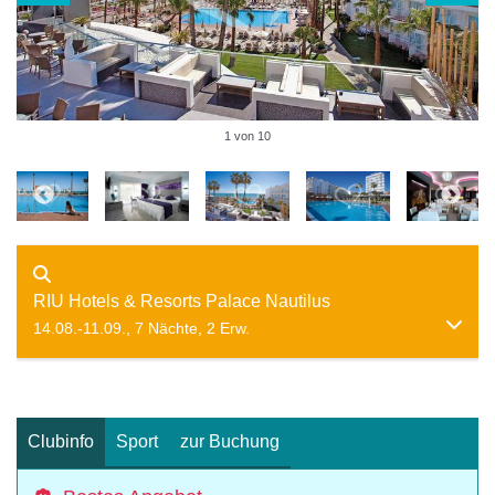
1 von 10
RIU Hotels & Resorts Palace Nautilus
14.08.-11.09., 7 Nächte, 2 Erw.
Clubinfo
Sport
zur Buchung