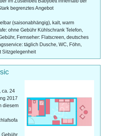
der im Zustellbett Babybett innerhalb der
tark begrenztes Angebot
gelbar (saisonabhängig), kalt, warm
fe: ohne Gebühr Kühlschrank Telefon,
Gebühr, Fernseher: Flatscreen, deutsches
gsservice: täglich Dusche, WC, Föhn,
t Sitzgelegenheit
sic
 ca. 24
ung 2017
n diesem
hlafsofa
e Gebühr