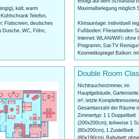
erfolgt auf dem Schlafsofa o
ängig), kalt, warm
Maximalbelegung möglich S
Kühlschrank Telefon,
: Flatscreen, deutsches
Klimaanlage: individuell re
ch Dusche, WC, Föhn,
Fußboden: Fliesenboden Sa
Internet: WLAN/WiFi: ohne 
Programm, Sat-TV Reinigun
Kosmetikspiegel Balkon: mi
Double Room Clas
Nichtraucherzimmer, im
Hauptgebäude, Gartenseite,
m², letzte Komplettrenovier
Gesamtanzahl der Räume i
Zimmertyp: 1 1 Doppelbett
(200x200cm), teilweise 1 Sc
(80x200cm), 1 Zustellbett
(80x190cm), Babybett: ohn