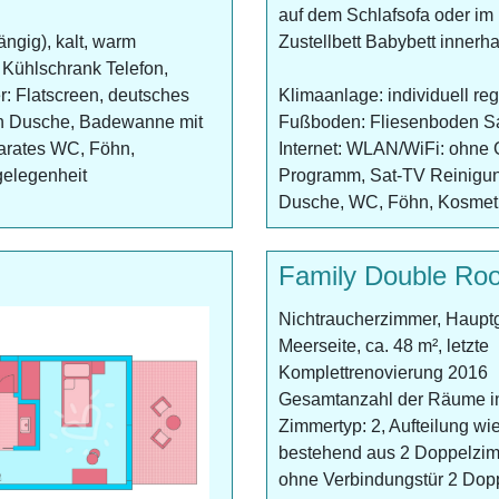
auf dem Schlafsofa oder im
ängig), kalt, warm
Zustellbett Babybett inner
Kühlschrank Telefon,
: Flatscreen, deutsches
Klimaanlage: individuell re
ch Dusche, Badewanne mit
Fußboden: Fliesenboden Sa
parates WC, Föhn,
Internet: WLAN/WiFi: ohne 
gelegenheit
Programm, Sat-TV Reinigung
Dusche, WC, Föhn, Kosmetik
Family Double Roo
Nichtraucherzimmer, Haupt
Meerseite, ca. 48 m², letzte
Komplettrenovierung 2016
Gesamtanzahl der Räume i
Zimmertyp: 2, Aufteilung wie 
bestehend aus 2 Doppelzi
ohne Verbindungstür 2 Dop