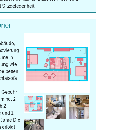
t Sitzgelegenheit
rior
ebäude,
enovierung
ume in
lung wie
pelbetten
hlafsofa
e Gebühr
 mind. 2
b 2
e und 1
 Jahre Die
 erfolgt