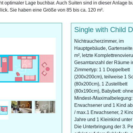
optimaler Lage buchbar. Auch Suiten sind in dieser Anlage bu
lick. Sie haben eine Größe von 85 bis ca. 120 m².
Single with Child
Nichtraucherzimmer, im
Hauptgebäude, Gartenseite,
m², letzte Komplettrenovier
Gesamtanzahl der Räume i
Zimmertyp: 1 1 Doppelbett
(200x200cm), teilweise 1 Sc
(80x200cm), 1 Zustellbett
(80x190cm), Babybett: ohn
Mindest-/Maximalbelegung:
Erwachsener und 1 Kind ab
/ max.1 Erwachsener, 2 Kin
Jahre und 1 Kleinkind unter
Die Unterbringung der 3. P