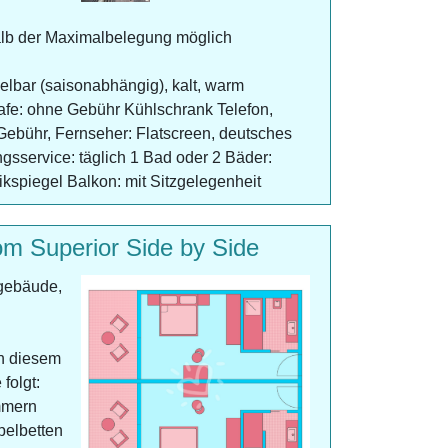
halb der Maximalbelegung möglich
gelbar (saisonabhängig), kalt, warm
fe: ohne Gebühr Kühlschrank Telefon,
Gebühr, Fernseher: Flatscreen, deutsches
sservice: täglich 1 Bad oder 2 Bäder:
spiegel Balkon: mit Sitzgelegenheit
m Superior Side by Side
gebäude,
n diesem
folgt:
mmern
pelbetten