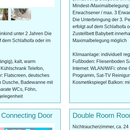
Mindest-/Maximalbelegung:
Erwachsener / max. 3 Erw
Die Unterbringung der 3. P
erfolgt auf dem Schlafsofa 
inkind unter 2 Jahren Die
Zustellbett Babybett innerha
uf dem Schlafsofa oder im
Maximalbelegung möglich
Klimaanlage: individuell re
ängig), kalt, warm
Fußboden: Fliesenboden Sa
Kühlschrank Telefon,
Internet: WLAN/WiFi: ohne 
: Flatscreen, deutsches
Programm, Sat-TV Reinigun
ch Dusche, Badewanne mit
Kosmetikspiegel Balkon: mi
eparate WCs, Föhn,
gelegenheit
 Connecting Door
Double Room Roo
Nichtraucherzimmer, ca. 24