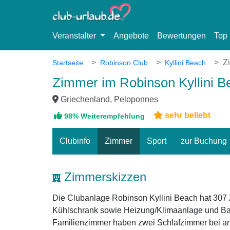
Veranstalter
Angebote
Bewertungen
Top 
Z
Startseite
Robinson Club
Kyllini Beach
Zimmer im Robinson Kyllini B
Griechenland, Peloponnes
sehr beliebt
98% Weiterempfehlung
Clubinfo
Zimmer
Sport
zur Buchung
Zimmerskizzen
Die Clubanlage Robinson Kyllini Beach hat 307 
Kühlschrank sowie Heizung/Klimaanlage und Bal
Familienzimmer haben zwei Schlafzimmer bei anso