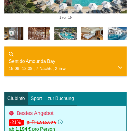
1 von 19
Sentido Amounda Bay
15.08.-12.09., 7 Nächte, 2 Erw.
Clubinfo
Sport
zur Buchung
Bestes Angebot
p. P.
1.515.00 €
-21%
ab
1.194 €
pro Person