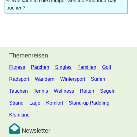
✅ Wie kann ich die Anlage "Sentido Amounda Bay"
buchen?
Themenreisen
Fitness
Pärchen
Singles
Familien
Golf
Radsport
Wandern
Wintersport
Surfen
Tauchen
Tennis
Wellness
Reiten
Segeln
Strand
Lage
Komfort
Stand-up Paddling
Kleinkind
Newsletter