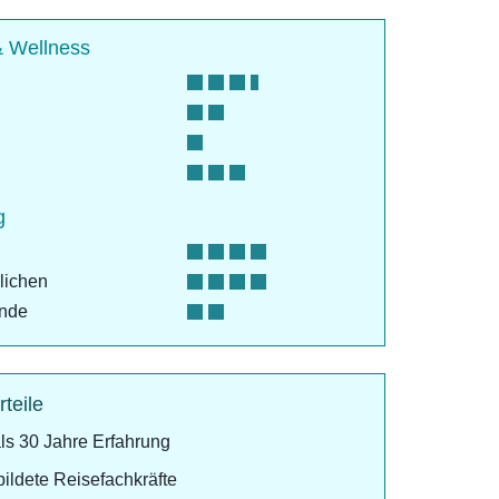
& Wellness
g
lichen
ende
rteile
ls 30 Jahre Erfahrung
ildete Reisefachkräfte