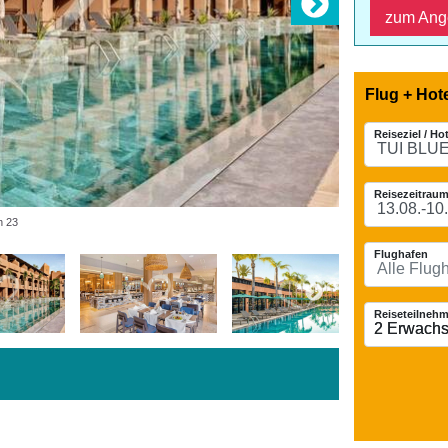
zum Ang
Flug + Hot
Reiseziel / Ho
Reisezeitraum
n 23
Flughafen
Reiseteilnehm
2 Erwach
2 Erwach