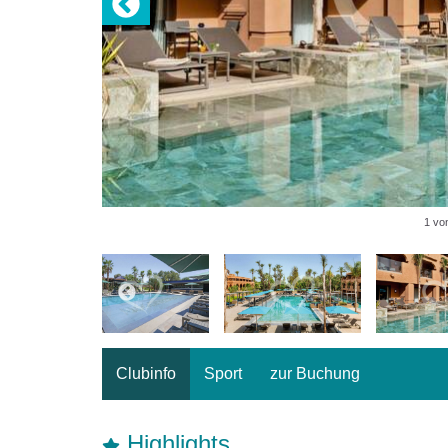
1 vo
Clubinfo
Sport
zur Buchung
Highlights