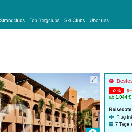
Strandclubs
Top Bergclubs
Ski-Clubs
Über uns
Bestes
p.
-52%
ab
1.044 €
Reisedate
Flug ink
7 Tage 