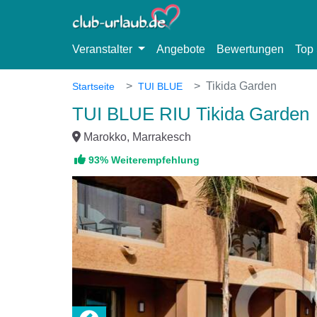
Veranstalter
Angebote
Bewertungen
Top 
Tikida Garden
Startseite
TUI BLUE
TUI BLUE RIU Tikida Garden
Marokko, Marrakesch
93% Weiterempfehlung