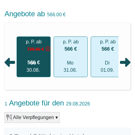
Angebote ab
566.00 €
 ab
p. P. ab
p. P. ab
p. P. ab
 €
566 €
566 €
725.00 €
566 €
So
Mo
Di
8.
30.08.
31.08.
01.09.
Angebote für den
1
29.08.2026
Alle Verpflegungen
▾