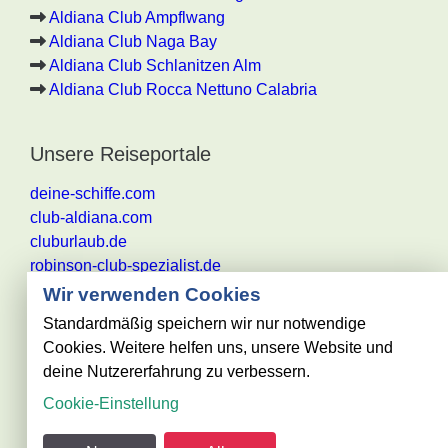
Aldiana Club Ampflwang
Aldiana Club Naga Bay
Aldiana Club Schlanitzen Alm
Aldiana Club Rocca Nettuno Calabria
Unsere Reiseportale
deine-schiffe.com
club-aldiana.com
cluburlaub.de
robinson-club-spezialist.de
Wir verwenden Cookies
Standardmäßig speichern wir nur notwendige
Cookies. Weitere helfen uns, unsere Website und
Alle Angaben ohne Gewähr. Es gelten die aktuellen
deine Nutzererfahrung zu verbessern.
Reisebestimmungen des jeweiligen
Cookie-Einstellung
Reiseveranstalters
@ club-urlaub.de - powered by Reisezentrum Becker