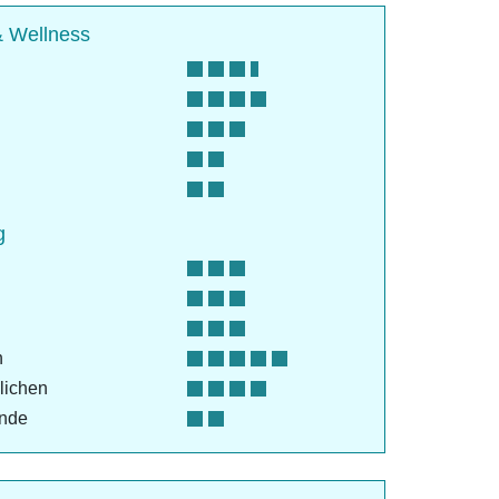
& Wellness
g
n
lichen
ende