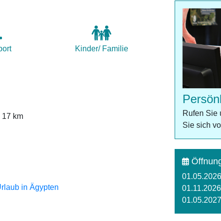
port
Kinder/ Familie
Persön
Rufen Sie 
. 17 km
Sie sich v
Öffnung
01.05.2026
Urlaub in Ägypten
01.11.2026
01.05.2027