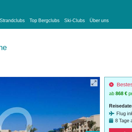
Strandclubs
Top Bergclubs
Ski-Clubs
Über uns
ne
Bestes
ab
868 €
p
Reisedate
Flug ink
8 Tage 