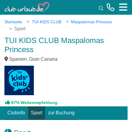
Toggle
Startseite
TUI KIDS CLUB
Maspalomas Princess
Sport
TUI KIDS CLUB Maspalomas
Princess
Spanien, Gran Canaria
87% Weiterempfehlung
Clubinfo
Sport
zur Buchung