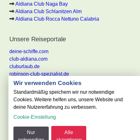
Aldiana Club Naga Bay
Aldiana Club Schlanitzen Alm
Aldiana Club Rocca Nettuno Calabria
Unsere Reiseportale
deine-schiffe.com
club-aldiana.com
cluburlaub.de
robinson-club-spezialist.de
Wir verwenden Cookies
Standardmäßig speichern wir nur notwendige
Cookies. Weitere helfen uns, unsere Website und
Alle Angaben ohne Gewähr. Es gelten die aktuellen
deine Nutzererfahrung zu verbessern.
Reisebestimmungen des jeweiligen
Cookie-Einstellung
Reiseveranstalters
@ club-urlaub.de - powered by Reisezentrum Becker
Nur
Alle
GmbH
notwendige
akzeptieren